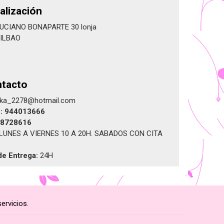
alización
LUCIANO BONAPARTE 30 lonja
BILBAO
tacto
ika_2278@hotmail.com
o:
944013666
8728616
LUNES A VIERNES 10 A 20H. SABADOS CON CITA
de Entrega:
24H
ervicios.