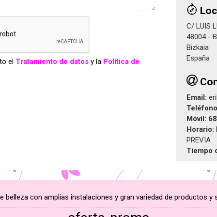
Loc
C/ LUIS 
48004 - 
Bizkaia
España
to el
Tratamiento de datos
y la
Política de
Con
Email:
er
Teléfon
Móvil:
68
Horario:
PREVIA
Tiempo 
e belleza con amplias instalaciones y gran variedad de productos y s