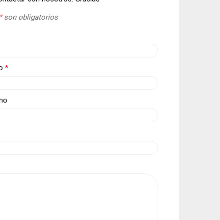
*
son obligatorios
co
*
ono