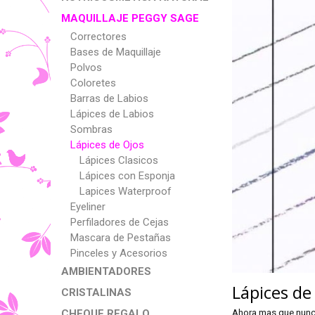
MAQUILLAJE PEGGY SAGE
Correctores
Bases de Maquillaje
Polvos
Coloretes
Barras de Labios
Lápices de Labios
Sombras
Lápices de Ojos
Lápices Clasicos
Lápices con Esponja
Lapices Waterproof
Eyeliner
Perfiladores de Cejas
Mascara de Pestañas
Pinceles y Acesorios
AMBIENTADORES
Lápices de
CRISTALINAS
Ahora mas que nunca
CHEQUE REGALO