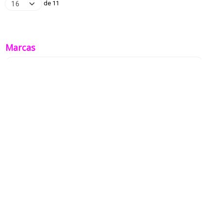
de 11
Marcas
Tu Carrito (0)
El carrito de la compra está vacío
Redes Sociales
Instagram
Facebook