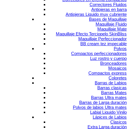
Correctores Fluidos
Antiojeras en barra
Antiojeras Liquido muy cubriente
Bases de Maquillaje
Maquillaje Fluido
Maquillaje Mate
Maquillaje Efecto Terciopelo SkinBliss
Maquillaje Perfeccionador
BB cream tez impecable
Polvos
Compactos perfeccionadores
Luz rostro y cuerpo
Bronceadores
Mosaicos
Compactos express
Coloretes
Barras de Labios
Barras clasicas
Barras Mates
Barras Ultra mates
Barras de Larga duración
Polvos de labios Ultra mates
Labial Liquido Vinilo
Lápices de Labios
Clasicos
Extra Larga duración