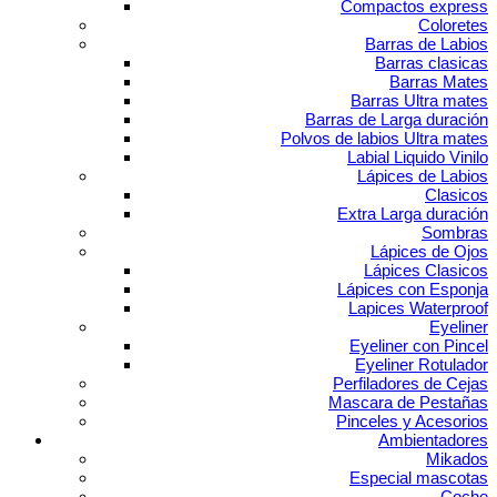
Compactos express
Coloretes
Barras de Labios
Barras clasicas
Barras Mates
Barras Ultra mates
Barras de Larga duración
Polvos de labios Ultra mates
Labial Liquido Vinilo
Lápices de Labios
Clasicos
Extra Larga duración
Sombras
Lápices de Ojos
Lápices Clasicos
Lápices con Esponja
Lapices Waterproof
Eyeliner
Eyeliner con Pincel
Eyeliner Rotulador
Perfiladores de Cejas
Mascara de Pestañas
Pinceles y Acesorios
Ambientadores
Mikados
Especial mascotas
Coche