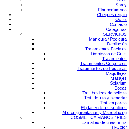
Spray
Flor perfumada
Cheques regalo
Outlet
Contacto
Categorías
SERVICIOS
Manicura / Pedicura
Depilación
Tratamientos Faciales
Limpiezas de Cutis
Tratamientos
Tratamientos Corporales
Tratamientos de Pestañas
Maquillajes
Masajes
Solarium
Bodas
Trat. basicos de belleza
Trat. de lujo y bienertar
Trat. en pareja
El placer de los sentidos
Micropigmentación y Microblading
COSMETICA MANOS / PIES
Esmaltes de uñas minis
IT-Color