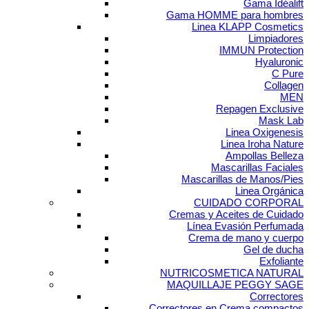
Gama Idéalift
Gama HOMME para hombres
Linea KLAPP Cosmetics
Limpiadores
IMMUN Protection
Hyaluronic
C Pure
Collagen
MEN
Repagen Exclusive
Mask Lab
Linea Oxigenesis
Linea Iroha Nature
Ampollas Belleza
Mascarillas Faciales
Mascarillas de Manos/Pies
Linea Orgánica
CUIDADO CORPORAL
Cremas y Aceites de Cuidado
Línea Evasión Perfumada
Crema de mano y cuerpo
Gel de ducha
Exfoliante
NUTRICOSMETICA NATURAL
MAQUILLAJE PEGGY SAGE
Correctores
Correctores en Crema compactos