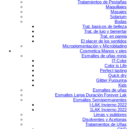
Tratamientos de Pestañas
Maquillajes
Masajes
Solarium
Bodas
Trat. basicos de belleza
Trat. de lujo y bienertar
Trat. en pareja
El placer de los sentidos
Micropigmentación y Microblading
Cosmetica Manos y pies
Esmaltes de uñas minis
IT-Color
Color is Life
Perfect lasting
Quick dry
Glitter Purpurina
Kids
Esmaltes de uñas
Esmaltes Larga Duración Forever Lak
Esmaltes Semipermanentes
I-LAK Invierno 2022
1LAK Invierno 2022
Limas y pulidores
Disolventes y Acetonas
Tratamientos de Uñas