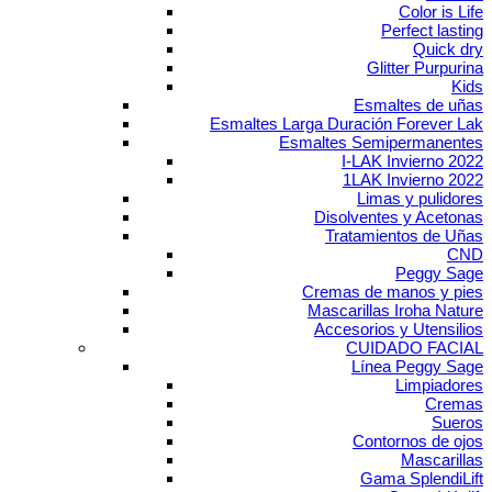
Color is Life
Perfect lasting
Quick dry
Glitter Purpurina
Kids
Esmaltes de uñas
Esmaltes Larga Duración Forever Lak
Esmaltes Semipermanentes
I-LAK Invierno 2022
1LAK Invierno 2022
Limas y pulidores
Disolventes y Acetonas
Tratamientos de Uñas
CND
Peggy Sage
Cremas de manos y pies
Mascarillas Iroha Nature
Accesorios y Utensilios
CUIDADO FACIAL
Línea Peggy Sage
Limpiadores
Cremas
Sueros
Contornos de ojos
Mascarillas
Gama SplendiLift