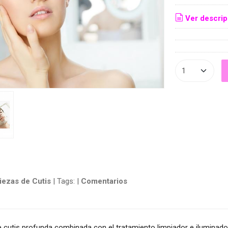
Ver descrip
iezas de Cutis
|
Tags:
|
Comentarios
e cutis profunda combinada con el tratamiento limpiador e iluminad