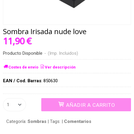
Sombra Irisada nude love
11,90 €
Producto Disponible
-
(Imp. Incluidos)
Costes de envío
Ver descripción
EAN / Cod. Barras
:
850630
AÑADIR A CARRITO
Categoría:
Sombras
|
Tags:
|
Comentarios