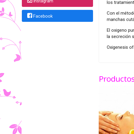
Instagram
los tratamient
Con el método
Facebook
manchas cután
El oxigeno pu
la secreción s
Oxigenesis of
Productos