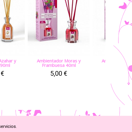
Azahar y
Ambientador Moras y
Ambientador M
 90ml
Frambuesa 40ml
Frambuesa 
 €
5,00 €
10,00 
ervicios.