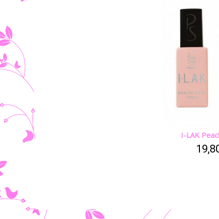
I-LAK Peac
19,8