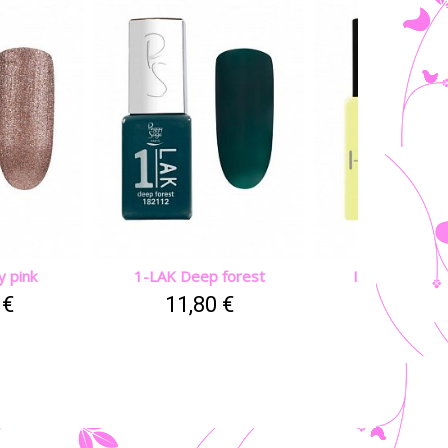
y pink
1-LAK Deep forest
I-LAK Pearly
 €
11,80 €
19,80 