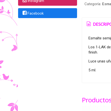
Instagram
Categoría:
Esma
Facebook
DESCRIP
Esmalte semip
Los 1-LAK de 
finish.
Luce unas uña
5 ml.
Productos