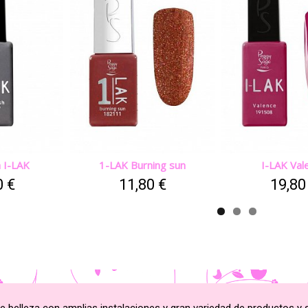
h I-LAK
1-LAK Burning sun
I-LAK Val
0 €
11,80 €
19,80