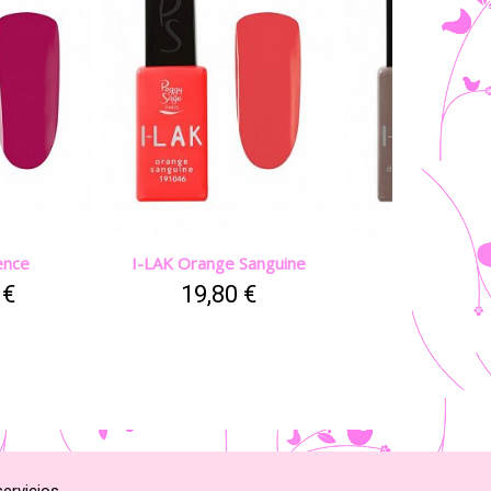
ence
I-LAK Orange Sanguine
I-LAK Dusky 
 €
19,80 €
19,80 