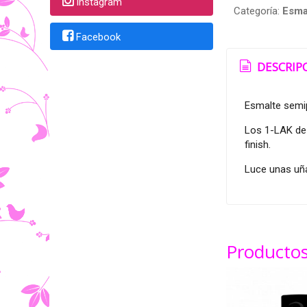
Instagram
Categoría:
Esma
Facebook
DESCRIP
Esmalte semip
Los 1-LAK de 
finish.
Luce unas uña
Productos