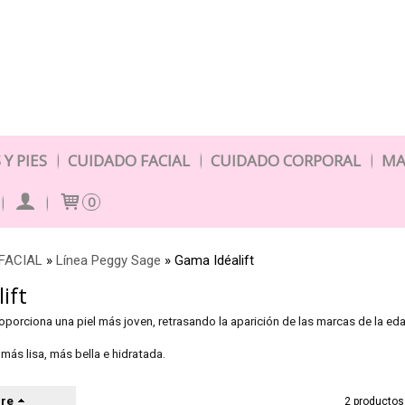
Y PIES
CUIDADO FACIAL
CUIDADO CORPORAL
MA
0
FACIAL
»
Línea Peggy Sage
»
Gama Idéalift
ift
oporciona una piel más joven, retrasando la aparición de las marcas de la edad
más lisa, más bella e hidratada.
re
2 productos