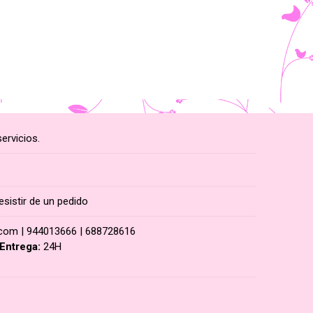
ervicios.
esistir de un pedido
.com |
944013666
|
688728616
Entrega:
24H