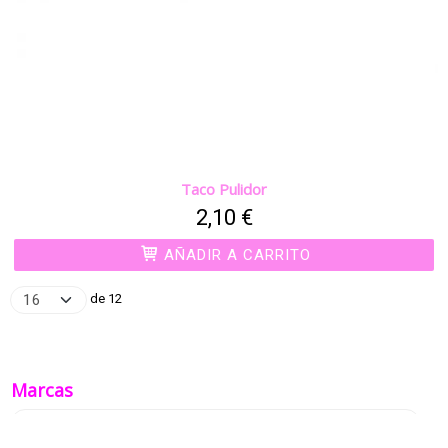
Taco Pulidor
2,10 €
AÑADIR A CARRITO
de 12
Marcas